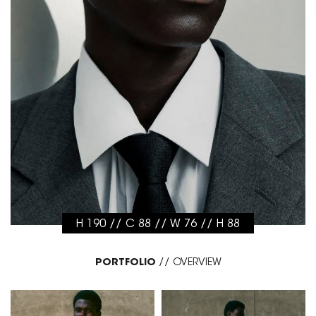
H 190 // C 88 // W 76 // H 88
PORTFOLIO
//
OVERVIEW