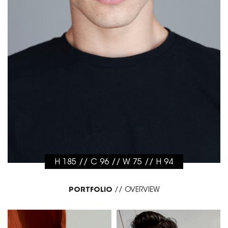
H 185 // C 96 // W 75 // H 94
PORTFOLIO
//
OVERVIEW