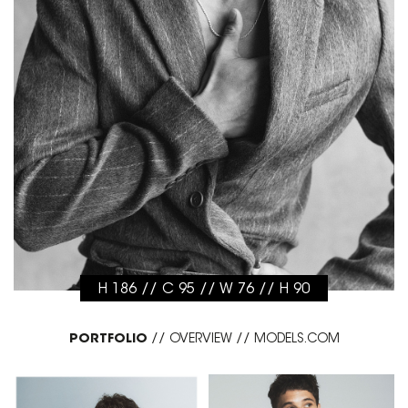
H 186 // C 95 // W 76 // H 90
PORTFOLIO
//
OVERVIEW
//
MODELS.COM