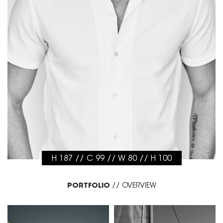
H 187 // C 99 // W 80 // H 100
PORTFOLIO
//
OVERVIEW