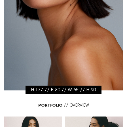
H 177 // B 80 // W 65 // H 90
PORTFOLIO
//
OVERVIEW