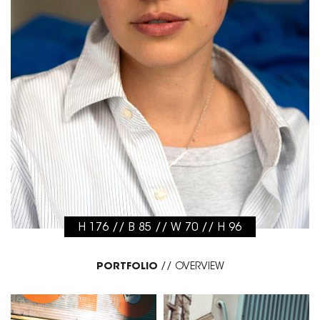
H 176 // B 85 // W 70 // H 96
PORTFOLIO
//
OVERVIEW