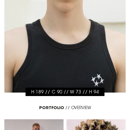
H 189 // C 90 // W 73 // H 94
PORTFOLIO
//
OVERVIEW