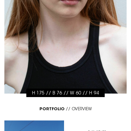
H 175 // B 76 // W 60 // H 94
PORTFOLIO
//
OVERVIEW