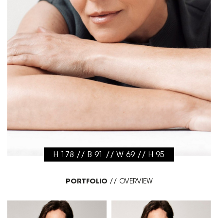
H 178 // B 91 // W 69 // H 95
PORTFOLIO
//
OVERVIEW