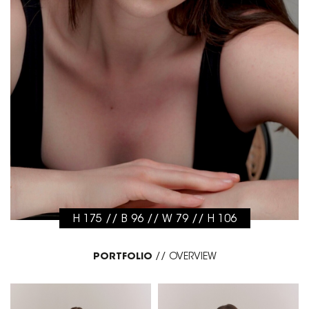
H 175 // B 96 // W 79 // H 106
PORTFOLIO
//
OVERVIEW