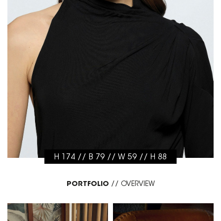
H 174 // B 79 // W 59 // H 88
PORTFOLIO
//
OVERVIEW