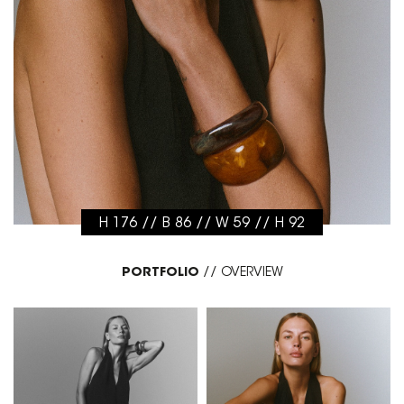
H 176 // B 86 // W 59 // H 92
PORTFOLIO
//
OVERVIEW