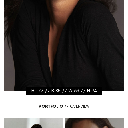
H 177 // B 85 // W 63 // H 94
PORTFOLIO
//
OVERVIEW