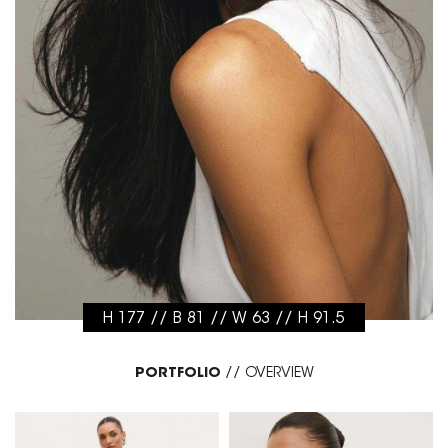
H 177 // B 81 // W 63 // H 91.5
PORTFOLIO
//
OVERVIEW