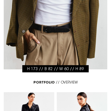
H 173 // B 82 // W 60 // H 89
PORTFOLIO
//
OVERVIEW