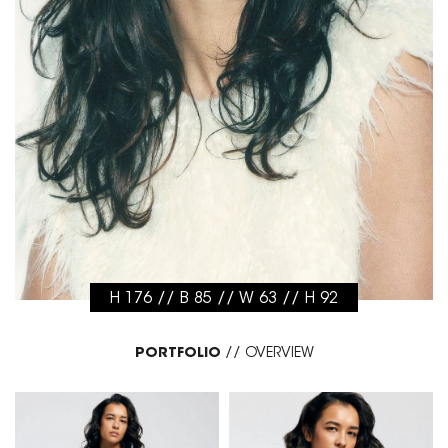
H 176 // B 85 // W 63 // H 92
PORTFOLIO
//
OVERVIEW