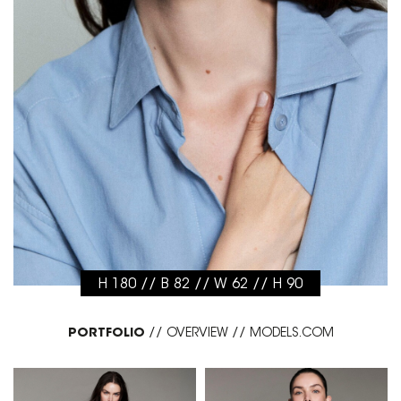
H 180 // B 82 // W 62 // H 90
PORTFOLIO
//
OVERVIEW
//
MODELS.COM