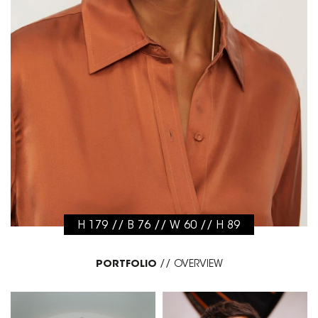
H 179 // B 76 // W 60 // H 89
PORTFOLIO
//
OVERVIEW