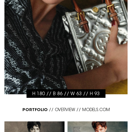
H 180 // B 86 // W 63 // H 93
PORTFOLIO
//
OVERVIEW
//
MODELS.COM