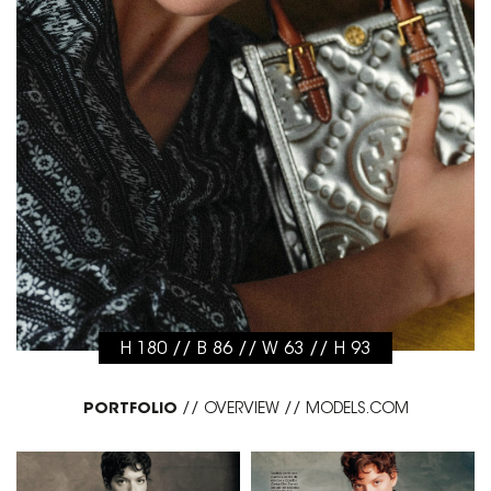
H 180 // B 86 // W 63 // H 93
PORTFOLIO
//
OVERVIEW
//
MODELS.COM