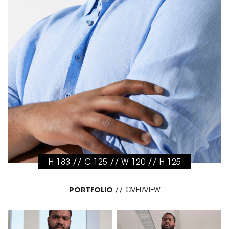
H 183 // C 125 // W 120 // H 125
PORTFOLIO
//
OVERVIEW