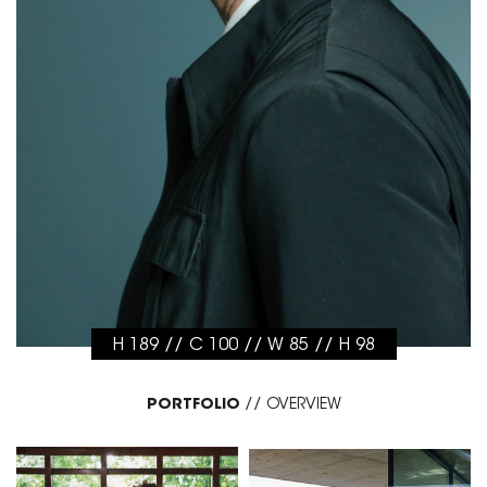
H 189 // C 100 // W 85 // H 98
PORTFOLIO
//
OVERVIEW