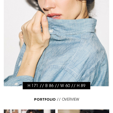
H 171 // B 86 // W 60 // H 89
PORTFOLIO
//
OVERVIEW