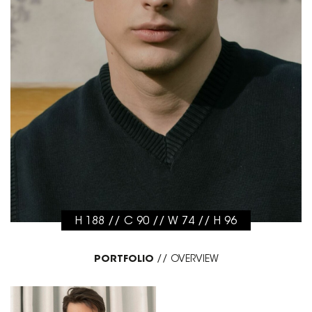
H 188 // C 90 // W 74 // H 96
PORTFOLIO
//
OVERVIEW