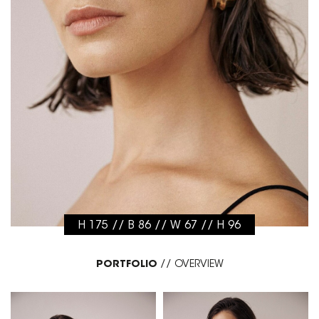
H 175 // B 86 // W 67 // H 96
PORTFOLIO
//
OVERVIEW