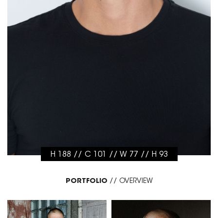
H 188 // C 101 // W 77 // H 93
PORTFOLIO
//
OVERVIEW