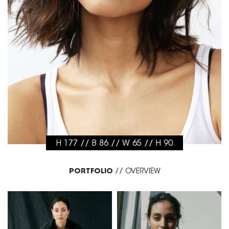
H 177 // B 86 // W 65 // H 90
PORTFOLIO
//
OVERVIEW