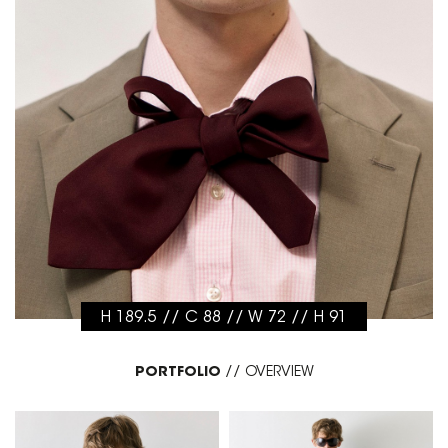
H 189.5 // C 88 // W 72 // H 91
PORTFOLIO
//
OVERVIEW