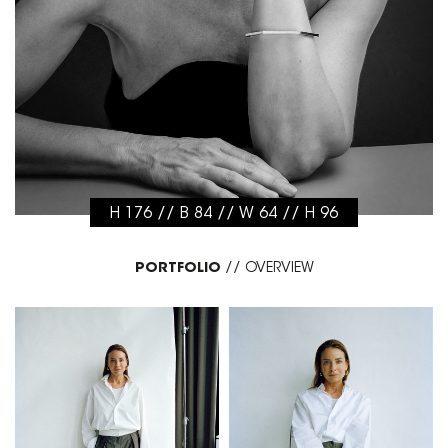
H 176 // B 84 // W 64 // H 96
PORTFOLIO
//
OVERVIEW