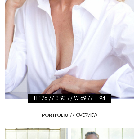
H 176 // B 93 // W 69 // H 94
PORTFOLIO
//
OVERVIEW