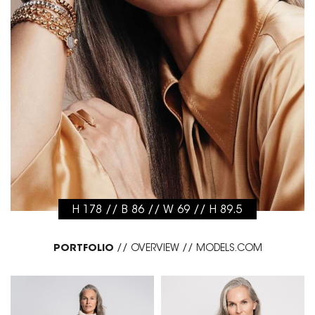
H 178 // B 86 // W 69 // H 89.5
PORTFOLIO
//
OVERVIEW
//
MODELS.COM