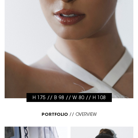
H 175 // B 98 // W 80 // H 108
PORTFOLIO
//
OVERVIEW