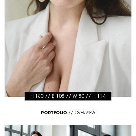
H 180 // B 108 // W 80 // H 114
PORTFOLIO
//
OVERVIEW