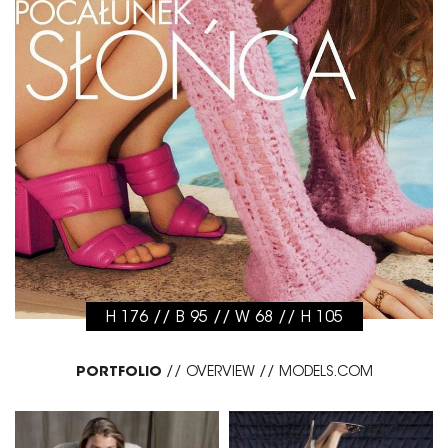
H 176 // B 95 // W 68 // H 105
PORTFOLIO
//
OVERVIEW
//
MODELS.COM