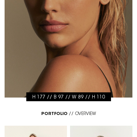
H 177 // B 97 // W 89 // H 110
PORTFOLIO
//
OVERVIEW