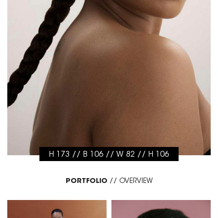
H 173 // B 106 // W 82 // H 106
PORTFOLIO
//
OVERVIEW