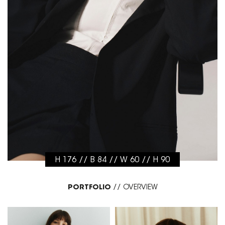
H 176 // B 84 // W 60 // H 90
PORTFOLIO
//
OVERVIEW