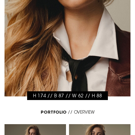
H 174 // B 87 // W 62 // H 88
PORTFOLIO
//
OVERVIEW