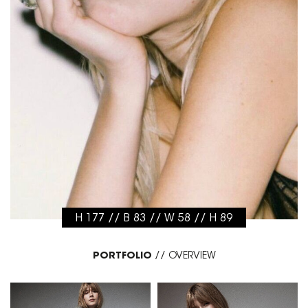
H 177 // B 83 // W 58 // H 89
PORTFOLIO
//
OVERVIEW