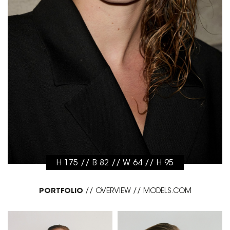
H 175 // B 82 // W 64 // H 95
PORTFOLIO
//
OVERVIEW
//
MODELS.COM