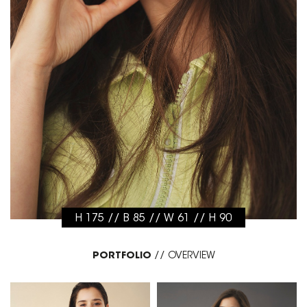
H 175 // B 85 // W 61 // H 90
PORTFOLIO
//
OVERVIEW