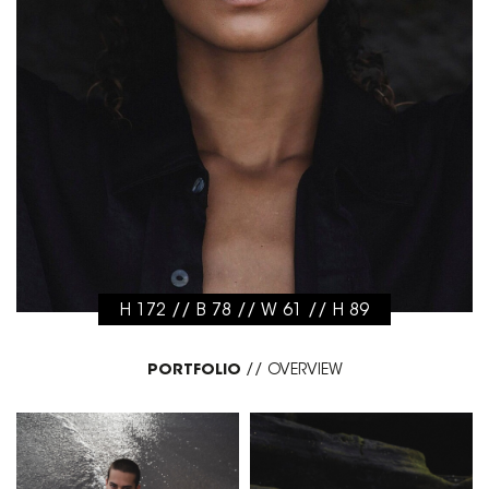
H 172 // B 78 // W 61 // H 89
PORTFOLIO
//
OVERVIEW