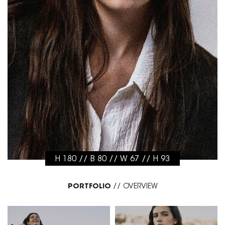
H 180 // B 80 // W 67 // H 93
PORTFOLIO
//
OVERVIEW