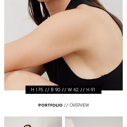
H 175 // B 90 // W 62 // H 91
PORTFOLIO
//
OVERVIEW