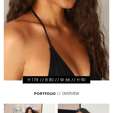
H 178 // B 80 // W 66 // H 90
PORTFOLIO
//
OVERVIEW