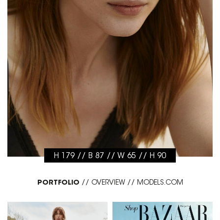
H 179 // B 87 // W 65 // H 90
PORTFOLIO
//
OVERVIEW
//
MODELS.COM